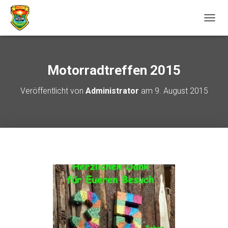
N
A
V
I
G
Motorradtreffen 2015
A
T
Veröffentlicht von
Administrator
am
9. August 2015
I
O
N
U
M
S
C
H
A
L
T
E
N