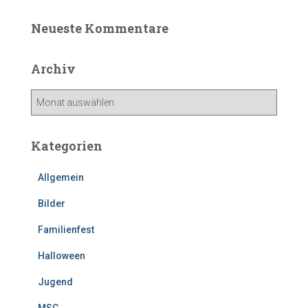
Neueste Kommentare
Archiv
A
r
c
h
Kategorien
i
v
Allgemein
Bilder
Familienfest
Halloween
Jugend