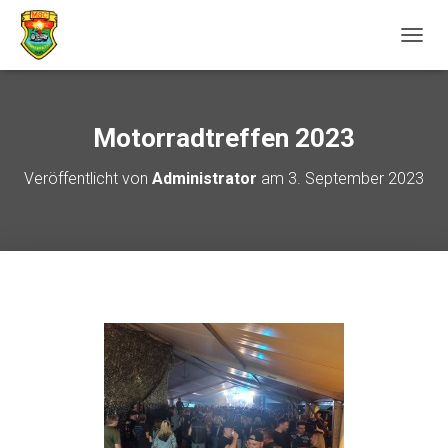
N
A
V
I
G
Motorradtreffen 2023
A
T
Veröffentlicht von
Administrator
am
3. September 2023
I
O
N
U
M
S
C
H
A
L
T
E
N