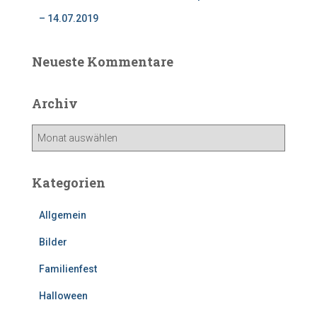
– 14.07.2019
Neueste Kommentare
Archiv
A
r
c
h
Kategorien
i
v
Allgemein
Bilder
Familienfest
Halloween